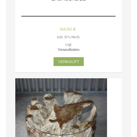
149,90
€
inkl. 19 % MwSt.
zzgl.
Versandkosten
VERKAUFT