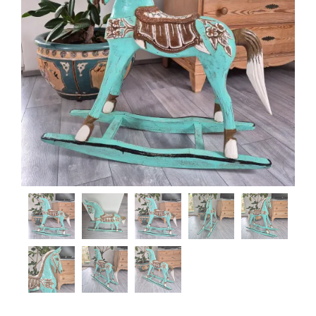
Steinschalen
Steinlaternen
Skulpturen
Pflanzschalen
Steinschalen
Versteinertes Holz