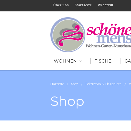
Über uns
Startseite
Widerruf
WOHNEN
TISCHE
GA
Startseite
/
Shop
/
Dekoration & Skulpturen
/
W
Shop