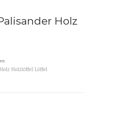
Skulpturen
 Palisander Holz
Pflanzschalen
Steinschalen
Versteinertes Holz
ten
Holz Holzlöffel Löffel