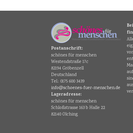
Be
fi
Al
ei
Postanschrift:
vo
schönes für menschen
en
Westendstraße 17c
Ma
82194 Gröbenzell
au
Deutschland
sin
Tel.: 0175 600 3439
au
info@schoenes-fuer-menschen.de
ver
Lageradresse:
schönes für menschen
Schloßstrasse 163 b Halle 22
82140 Olching