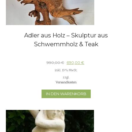
Adler aus Holz – Skulptur aus
Schwemmholz & Teak
990,00
€
690,00
€
inkl. 19 % MwSt.
zzgl.
Versandkosten
IN DEN WARENKORB