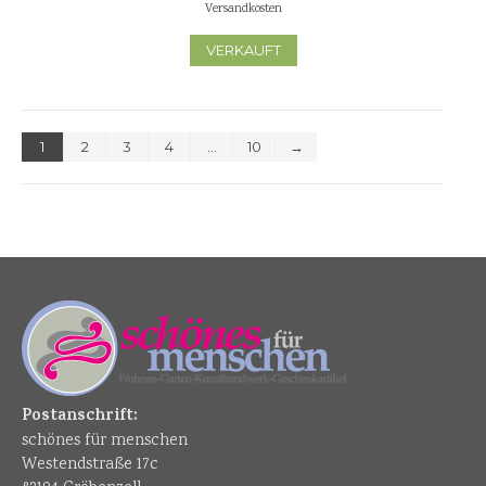
Versandkosten
VERKAUFT
1
2
3
4
…
10
→
Postanschrift:
schönes für menschen
Westendstraße 17c