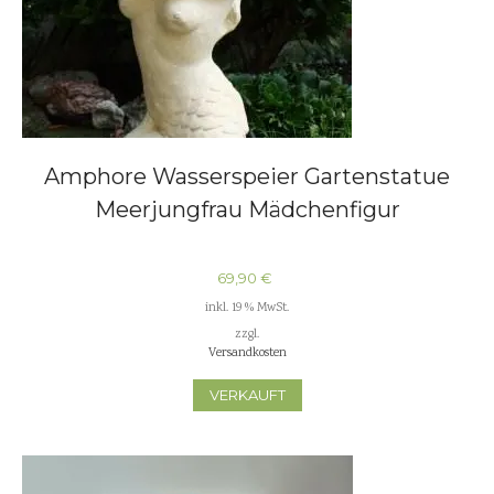
Amphore Wasserspeier Gartenstatue
Meerjungfrau Mädchenfigur
69,90
€
inkl. 19 % MwSt.
zzgl.
Versandkosten
VERKAUFT