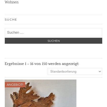
Wohnen
Waschbecken Naturstein
Tische
Garten
SUCHE
Bänke
Steinschalen
Steinlaternen
Skulpturen
Pflanzschalen
Ergebnisse 1 – 16 von 150 werden angezeigt
Steinschalen
Versteinertes Holz
ANGEBOT!