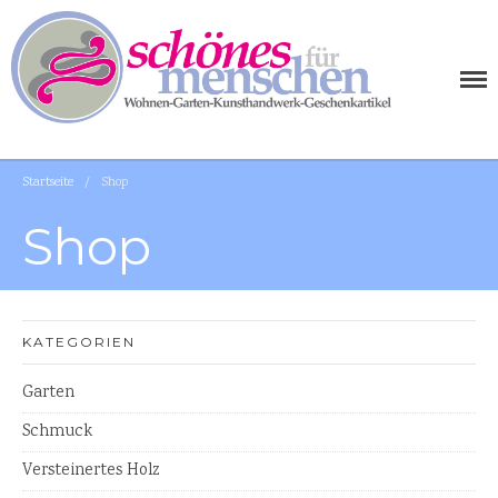
SCHÖNES FÜR MENSCHEN
AUSGEFALLENE WOHNIDEEN FÜR IHR ZUHAUSE
Startseite
/
Shop
Shop
WOHNEN
KATEGORIEN
Tischplatten Küchenplatten
Garten
Waschtischplatten
Schmuck
Tische
Versteinertes Holz
Holzschalen