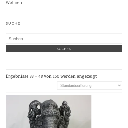
Wohnen
Waschbecken Naturstein
Tische
Garten
SUCHE
Bänke
Steinschalen
Steinlaternen
Skulpturen
Pflanzschalen
Ergebnisse 33 – 48 von 150 werden angezeigt
Steinschalen
Versteinertes Holz