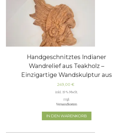
Handgeschnitztes Indianer
Wandrelief aus Teakholz –
Einzigartige Wandskulptur aus
Baumscheibe
249,00
€
inkl. 19 % MwSt.
zzgl.
Versandkosten
IN DEN WARENKORB