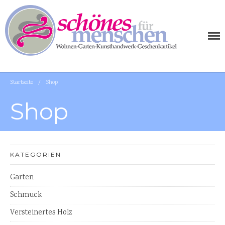
SCHÖNES FÜR MENSCHEN
AUSGEFALLENE WOHNIDEEN FÜR IHR ZUHAUSE
Startseite
/
Shop
Shop
WOHNEN
KATEGORIEN
Tischplatten Küchenplatten
Garten
Waschtischplatten
Schmuck
Tische
Versteinertes Holz
Holzschalen