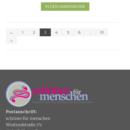
IN DEN WARENKORB
←
1
2
3
4
5
6
…
10
→
Postanschrift:
schönes für menschen
Westendstraße 17c