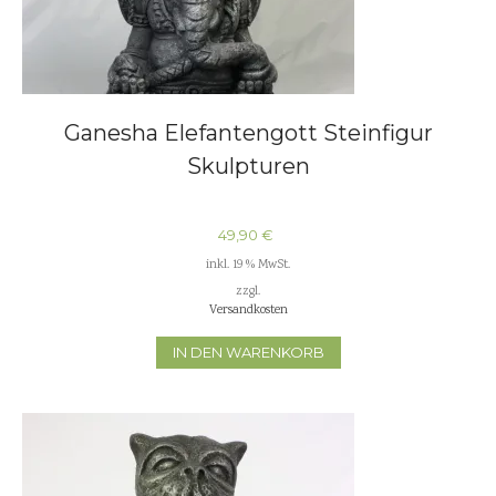
Ganesha Elefantengott Steinfigur
Skulpturen
49,90
€
inkl. 19 % MwSt.
zzgl.
Versandkosten
IN DEN WARENKORB