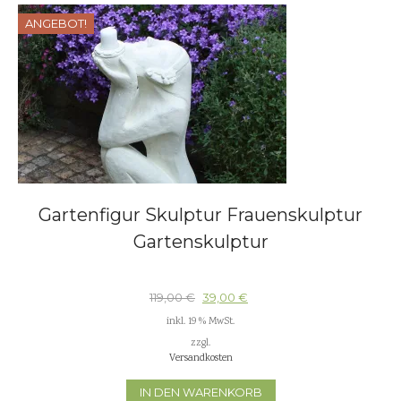
ANGEBOT!
Gartenfigur Skulptur Frauenskulptur
Gartenskulptur
119,00
€
39,00
€
inkl. 19 % MwSt.
zzgl.
Versandkosten
IN DEN WARENKORB