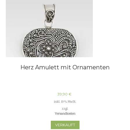
Herz Amulett mit Ornamenten
39,90
€
inkl. 19 % MwSt.
zzgl.
Versandkosten
VERKAUFT