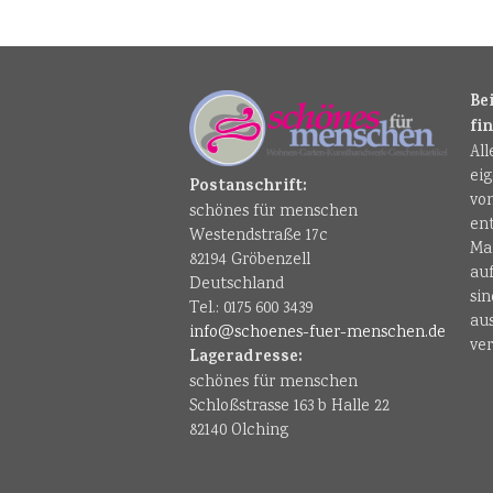
Be
fi
Al
ei
Postanschrift:
vo
schönes für menschen
en
Westendstraße 17c
Ma
82194 Gröbenzell
au
Deutschland
sin
Tel.: 0175 600 3439
au
info@schoenes-fuer-menschen.de
ver
Lageradresse:
schönes für menschen
Schloßstrasse 163 b Halle 22
82140 Olching