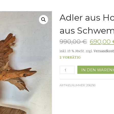
Adler aus Ho
aus Schwem
990,00
€
690,00
inkl. 19 % MwSt.
zzgl.
Versandkos
2 VORRÄTIG
IN DEN WAREN
ARTIKELNUMMER:
206290