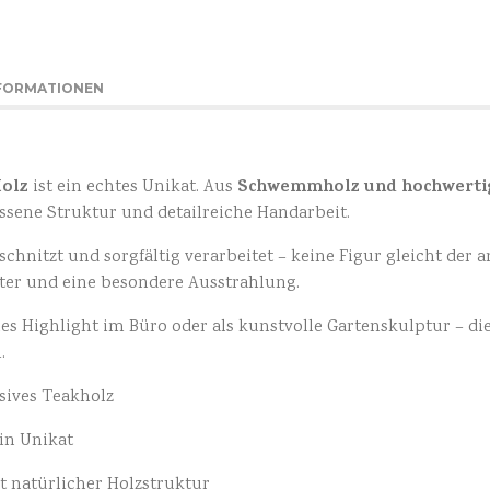
NFORMATIONEN
Holz
Schwemmholz und hochwerti
ist ein echtes Unikat. Aus
ssene Struktur und detailreiche Handarbeit.
chnitzt und sorgfältig verarbeitet – keine Figur gleicht der 
ter und eine besondere Ausstrahlung.
olles Highlight im Büro oder als kunstvolle Gartenskulptur – di
.
ives Teakholz
in Unikat
t natürlicher Holzstruktur