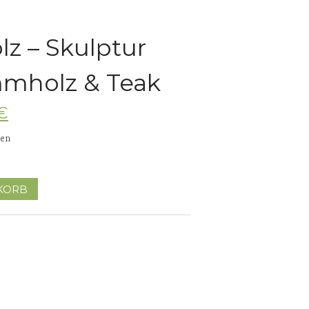
Skulpturen
lz – Skulptur
Pflanzschalen
Steinschalen
mholz & Teak
Versteinertes Holz
€
ten
KORB