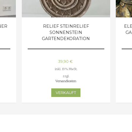
NER
RELIEF STEINRELIEF
EL
N
SONNENSTEIN
GA
GARTENDEKORATION
39,90
€
inkl. 19 % MwSt.
zzgl.
Versandkosten
VERKAUFT