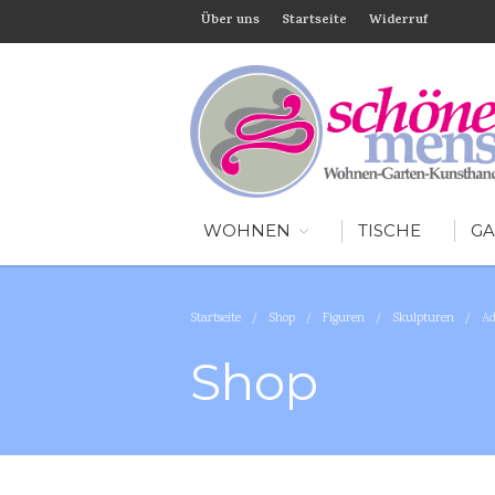
Über uns
Startseite
Widerruf
WOHNEN
TISCHE
GA
Startseite
/
Shop
/
Figuren
/
Skulpturen
/
Ad
Shop