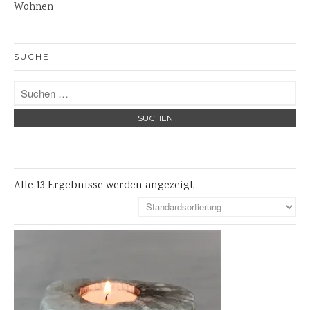
Tische
Wohnen
Garten
Bänke
SUCHE
Steinschalen
Steinlaternen
Skulpturen
Pflanzschalen
Steinschalen
Versteinertes Holz
Alle 13 Ergebnisse werden angezeigt