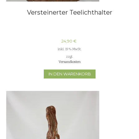
Versteinerter Teelichthalter
24,90
€
inkl. 19 % MwSt.
zzgl.
Versandkosten
IN DEN WARENKORB