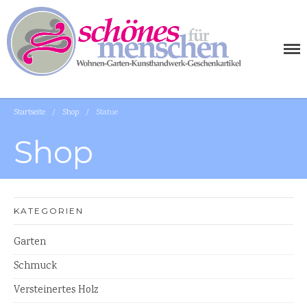
SCHÖNES FÜR MENSCHEN
AUSGEFALLENE WOHNIDEEN FÜR IHR ZUHAUSE
WOHNEN
Startseite
/
Shop
/
Statue
Tischplatten Küchenplatten
Waschtischplatten
Shop
Tische
Holzschalen
Waschbecken Naturstein
KATEGORIEN
Tische
Garten
Garten
Schmuck
Bänke
Versteinertes Holz
Steinschalen