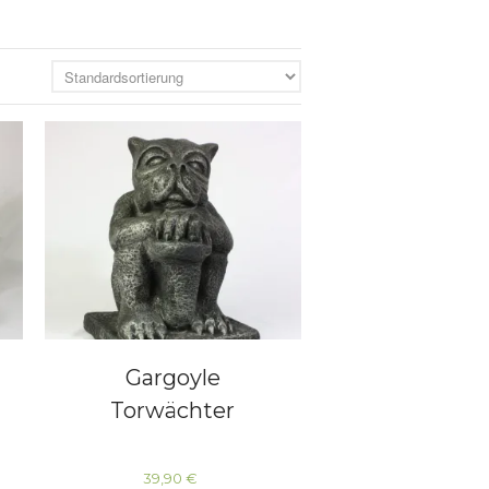
Skulpturen
Pflanzschalen
Steinschalen
Versteinertes Holz
Gargoyle
Torwächter
39,90
€