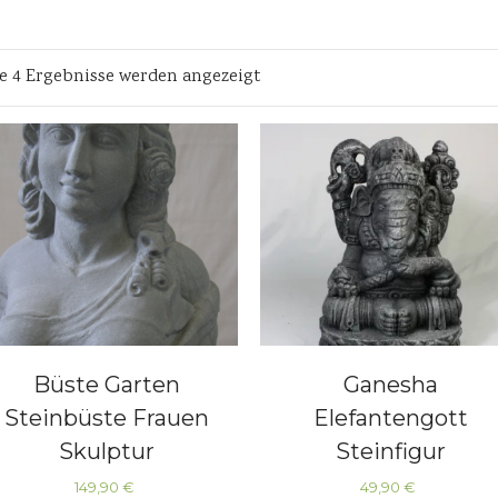
le 4 Ergebnisse werden angezeigt
Büste Garten
Ganesha
Steinbüste Frauen
Elefantengott
Skulptur
Steinfigur
Skulpturen
149,90
€
49,90
€