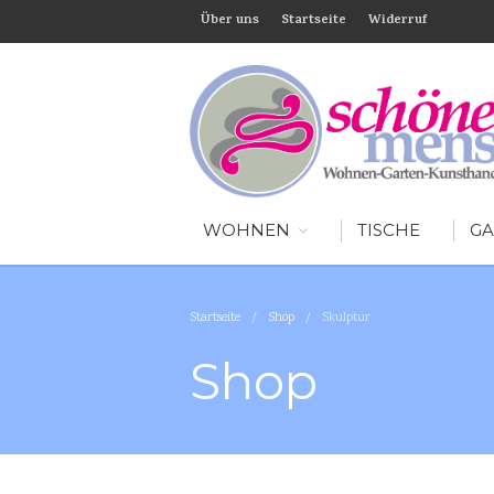
Über uns
Startseite
Widerruf
WOHNEN
TISCHE
GA
Startseite
/
Shop
/
Skulptur
Shop