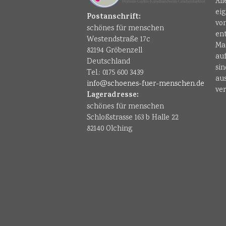
Al
ei
Postanschrift:
vo
schönes für menschen
en
Westendstraße 17c
Ma
82194 Gröbenzell
au
Deutschland
sin
Tel.: 0175 600 3439
au
info@schoenes-fuer-menschen.de
ver
Lageradresse:
schönes für menschen
Schloßstrasse 163 b Halle 22
82140 Olching