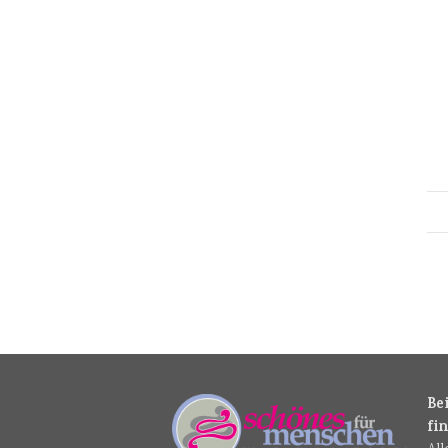
Be
fi