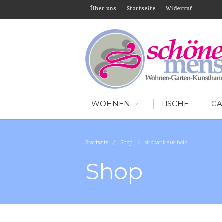
Über uns
Startseite
Widerruf
WOHNEN
TISCHE
GA
Startseite
/
Shop
/
sitzbank aus holz
Shop