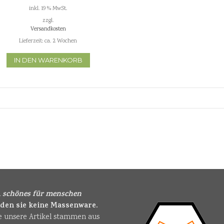
inkl. 19 % MwSt.
zzgl.
Versandkosten
Lieferzeit:
ca. 2 Wochen
IN DEN WARENKORB
i
schönes für menschen
nden sie keine Massenware.
le unsere Artikel stammen aus