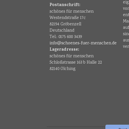
ei
Postanschrift:
vo
schönes für menschen
en
Westendstraße 17c
Ma
82194 Gröbenzell
au
Deutschland
sin
Tel.: 0175 600 3439
au
info@schoenes-fuer-menschen.de
ver
Lageradresse:
schönes für menschen
Schloßstrasse 163 b Halle 22
82140 Olching