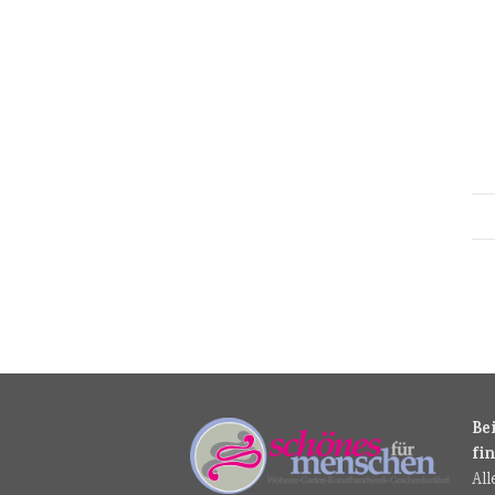
Be
fi
Al