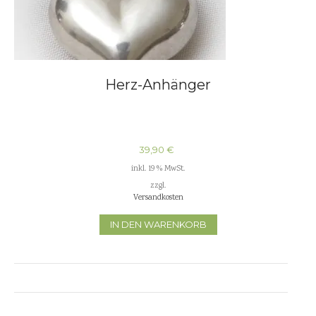
Herz-Anhänger
39,90
€
inkl. 19 % MwSt.
zzgl.
Versandkosten
IN DEN WARENKORB