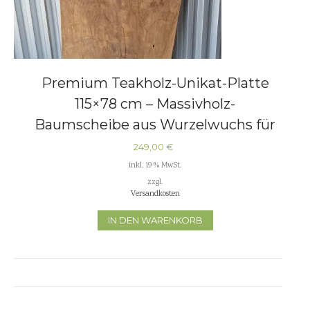
Premium Teakholz-Unikat-Platte
115×78 cm – Massivholz-
Baumscheibe aus Wurzelwuchs für
DIY & Epoxidharz
249,00
€
inkl. 19 % MwSt.
zzgl.
Versandkosten
IN DEN WARENKORB