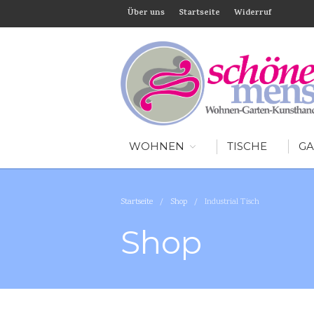
Über uns
Startseite
Widerruf
WOHNEN
TISCHE
GA
Startseite
/
Shop
/
Industrial Tisch
Shop