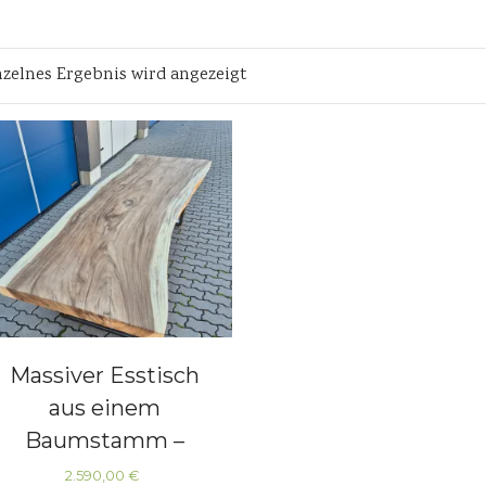
nzelnes Ergebnis wird angezeigt
Massiver Esstisch
aus einem
Baumstamm –
natürliches Unikat
2.590,00
€