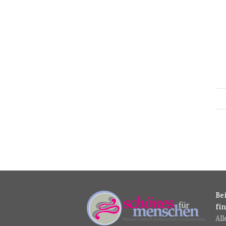
Be
fi
Al