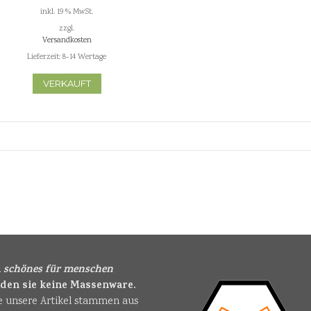
mit Stahlbeinen
inkl. 19 % MwSt.
zzgl.
Versandkosten
Lieferzeit:
8-14 Wertage
VERKAUFT
i
schönes für menschen
nden sie keine Massenware.
le unsere Artikel stammen aus