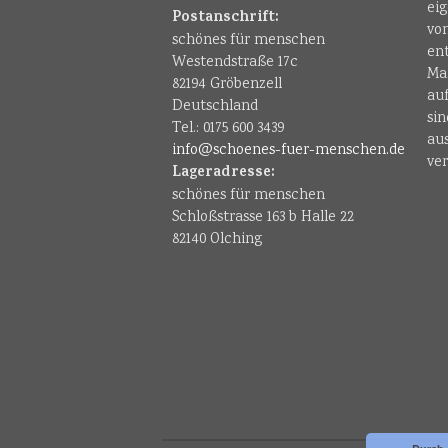
ei
Postanschrift:
vo
schönes für menschen
en
Westendstraße 17c
Ma
82194 Gröbenzell
au
Deutschland
sin
Tel.: 0175 600 3439
au
info@schoenes-fuer-menschen.de
ver
Lageradresse:
schönes für menschen
Schloßstrasse 163 b Halle 22
82140 Olching