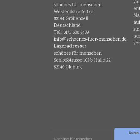
vo
schönes für menschen
en
Westendstraße 17c
Ma
82194 Gröbenzell
au
Deutschland
sin
Tel.: 0175 600 3439
au
info@schoenes-fuer-menschen.de
ver
Lageradresse:
schönes für menschen
Schloßstrasse 163 b Halle 22
82140 Olching
Durch 
© schönes für menschen