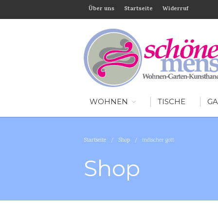
Über uns
Startseite
Widerruf
WOHNEN
TISCHE
GA
Startseite
/
Shop
/
indischer gott
Shop