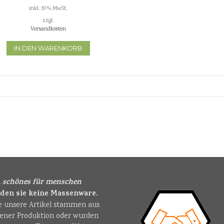
inkl. 19 % MwSt.
zzgl.
Versandkosten
IN DEN WARENKORB
i
schönes für menschen
nden sie keine Massenware.
le unsere Artikel stammen aus
gener Produktion oder wurden