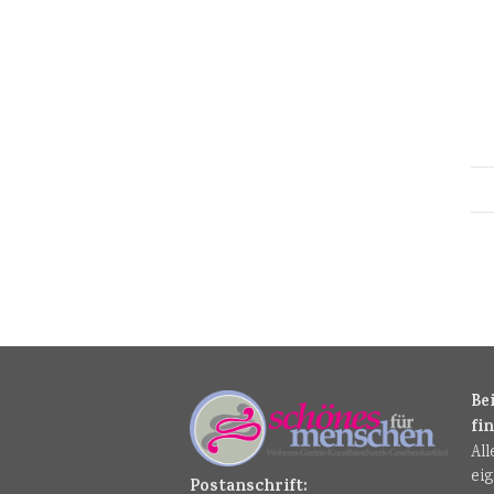
Be
fi
Al
ei
Postanschrift: