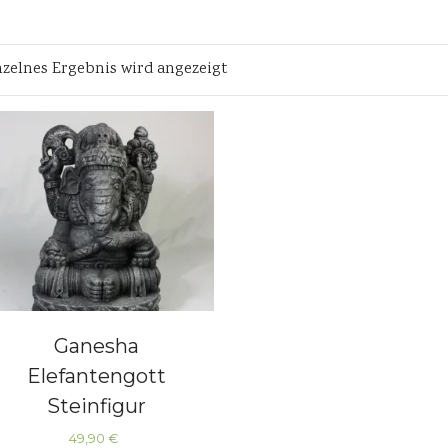
nzelnes Ergebnis wird angezeigt
Ganesha
Elefantengott
Steinfigur
Skulpturen
49,90
€