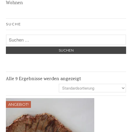
Wohnen
Bänke
Steinschalen
SUCHE
Steinlaternen
Skulpturen
Pflanzschalen
Steinschalen
Versteinertes Holz
Alle 9 Ergebnisse werden angezeigt
ANGEBOT!