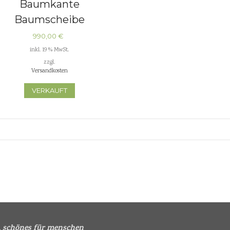
Baumkante
Baumscheibe
Tischplatten
990,00
€
Küchenplatten
inkl. 19 % MwSt.
zzgl.
Waschtischplatten
Versandkosten
VERKAUFT
i
schönes für menschen