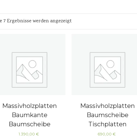
le 7 Ergebnisse werden angezeigt
Massivholzplatten
Massivholzplatten
Baumkante
Baumscheibe
Baumscheibe
Tischplatten
Tischplatten
Küchenplatten
1.390,00
€
690,00
€