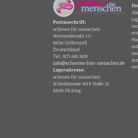
fi
Al
ei
Postanschrift:
vo
schönes für menschen
en
Westendstraße 17c
Ma
82194 Gröbenzell
au
Deutschland
sin
Tel.: 0175 600 3439
au
info@schoenes-fuer-menschen.de
ver
Lageradresse:
schönes für menschen
Schloßstrasse 163 b Halle 22
82140 Olching