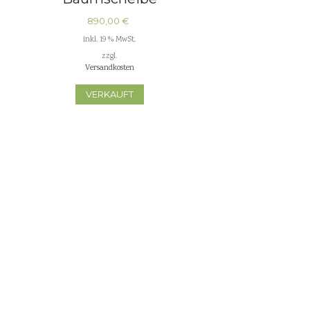
Tischplatten
890,00
€
Küchenplatten
inkl. 19 % MwSt.
zzgl.
Waschtischplatten
Versandkosten
VERKAUFT