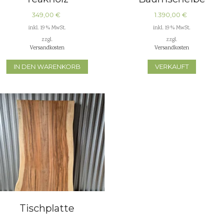
Tischplatte
Tischplatten
349,00
€
1.390,00
€
Küchenplatten
inkl. 19 % MwSt.
inkl. 19 % MwSt.
zzgl.
zzgl.
Waschtischplatten
Versandkosten
Versandkosten
IN DEN WARENKORB
VERKAUFT
Tischplatte