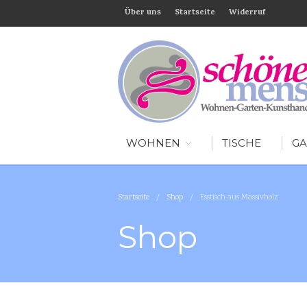
Über uns
Startseite
Widerruf
WOHNEN
TISCHE
GA
Startseite
/
Shop
/
Esstisch aus Massivholz
Shop