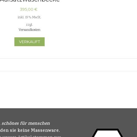
Naturstein
395,00
€
inkl. 19 % MwSt.
zzgl.
Versandkosten
VERKAUFT
i
schönes für menschen
nden sie keine Massenware.