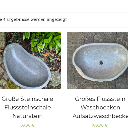
le 4 Ergebnisse werden angezeigt
Große Steinschale
Großes Flussstein
Flusssteinschale
Waschbecken
Naturstein
Aufsatzwaschbeck
Naturstein
159,90
€
189,90
€