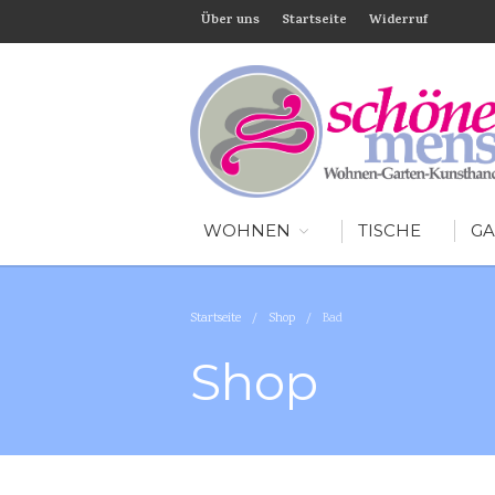
Über uns
Startseite
Widerruf
WOHNEN
TISCHE
GA
Startseite
/
Shop
/
Bad
Shop