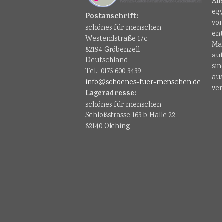
Al
ei
Postanschrift:
vo
schönes für menschen
en
Westendstraße 17c
Ma
82194 Gröbenzell
au
Deutschland
sin
Tel.: 0175 600 3439
au
info@schoenes-fuer-menschen.de
ver
Lageradresse:
schönes für menschen
Schloßstrasse 163 b Halle 22
82140 Olching