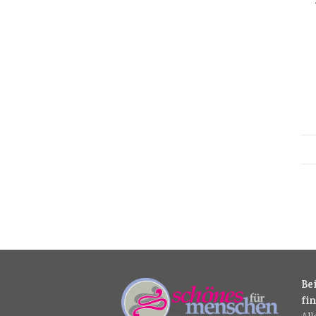
Be
fi