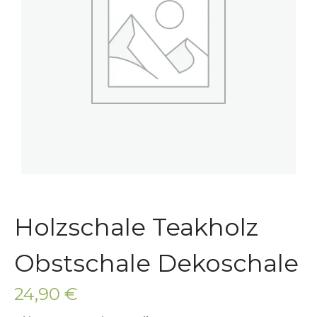
Steinschalen
Steinlaternen
Skulpturen
Pflanzschalen
Steinschalen
Versteinertes Holz
Holzschale Teakholz
Obstschale Dekoschale
24,90
€