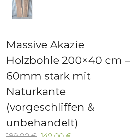
Massive Akazie
Holzbohle 200×40 cm –
60mm stark mit
Naturkante
(vorgeschliffen &
unbehandelt)
189,00
€
149,00
€