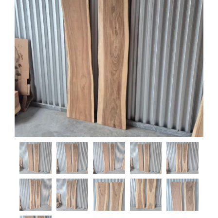
Bänke
Steinschalen
Steinlaternen
Skulpturen
Pflanzschalen
Steinschalen
Versteinertes Holz